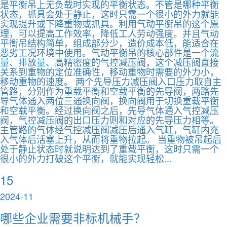
是平衡吊上无负载时实现的平衡状态。不管是哪种平衡
状态，抓具会处于静止，这时只需一个很小的外力就能
实现提升或下降重物或抓具。利用气动平衡吊的这个原
理，可以提高工作效率，降低工人劳动强度。并且气动
平衡吊结构简单，组成部分少，造价成本低，能适合在
恶劣工况环境中使用。气动平衡吊的核心部件是一个流
量、排放量、高精密度的气控减压阀，这个减压阀直接
关系到重物的定位准确性，移动重物时需要的外力小，
移动重物的速度。 两个先导压力减压阀入口压力取自主
管路，分别作为重载平衡和空载平衡的先导阀，两路先
导气体通入两位三通换向阀，换向阀用于切换重载平衡
和空载平衡。经过换向阀之后，先导气体通入气控减压
阀，气控减压阀的出口压力则和对应的先导压力相等。
主管路的气体经气控减压阀减压后通入气缸，气缸内充
入气体后活塞上升，从而将重物拉起。 当重物被吊起后
处于静止状态时就说明达到了重载平衡，这时只需一个
很小的外力打破这个平衡，就能实现轻松...
15
2024-11
哪些企业需要非标机械手？