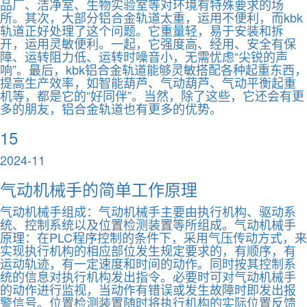
品厂、洁净室、生物实验室等对环境有特殊要求的场
所。其次，大部分铝合金轨道太重，运用不便利，而kbk
轨道正好处理了这个问题。它重量轻，易于安装和拆
开，运用灵敏便利。一起，它强度高、经用、安全有保
障、运转阻力低、运转时噪音小，无需忧虑“尖锐的声
响”。最后，kbk铝合金轨道能够灵敏搭配各种起重东西，
提高生产效率，如智能葫芦、气动葫芦、气动平衡起重
机等，都是它的“好同伴”。当然，除了这些，它还会有更
多的朋友，铝合金轨道也有更多的优势。
15
2024-11
气动机械手的简单工作原理
气动机械手组成：气动机械手主要由执行机构、驱动系
统、控制系统以及位置检测装置等所组成。气动机械手
原理：在PLC程序控制的条件下，采用气压传动方式，来
实现执行机构的相应部位发生规定要求的，有顺序，有
运动轨迹，有一定速度和时间的动作。同时按其控制系
统的信息对执行机构发出指令。必要时可对气动机械手
的动作进行监视，当动作有错误或发生故障时即发出报
警信号。位置检测装置随时将执行机构的实际位置反馈