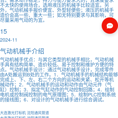
不太快的使用场合，选用液压的机械手比较适宜。另
外，气动机械手报价便宜、外型轻便些；液压的机械手
造价会高一些、重大一些；如无特别要求与其影响，可
尽量采用气动的为宜。
15
2024-11
气动机械手介绍
气动机械手优点：与其它类型的机械手相比，气动机械
手具有结构简单、造价较低、易于控制和维护方便的特
点。气动机械手设计：通过气动机械手设计，完成零件
由A处搬运到B处的工作。1．气动机械手的机械结构能够
完成上、下、左、右二个方向的运动和夹紧、松开等机
械动作；2．气动机械手的运动和动作由气动元件（气
缸）控制；3．拟定气缸动作的气动控制回路；4．绘制
电机或控制阀控制的电气原理图；5．绘制PLC控制系统
的接线图；6．对设计的气动机械手进行综合调试。
大连激光打标机
沈阳通风管道
大连激光打标机
沈阳通风管道