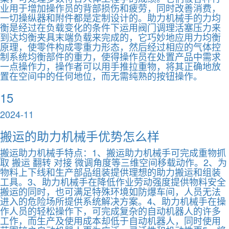
业用于增加操作员的背部损伤和疲劳，同时改善消费，
一切操纵器和附件都是定制设计的。助力机械手的力均
衡是经过在负载变化的条件下运用阀门调理活塞压力来
到达均衡夹具末端负载来完成的，它巧妙地应用力均衡
原理，使零件构成零重力形态，然后经过相应的气体控
制系统均衡部件的重力，使得操作员在处置产品中需求
一点操作力，操作者可以用手推拉重物，将其正确地放
置在空间中的任何地位，而无需纯熟的按钮操作。
15
2024-11
搬运的助力机械手优势怎么样
搬运助力机械手特点：1、搬运助力机械手可完成重物抓
取 搬运 翻转 对接 微调角度等三维空间移载动作。2、为
物料上下线和生产部品组装提供理想的助力搬运和组装
工具。3、助力机械手在降低作业劳动强度提供物料安全
搬运的同时，也可满足特殊环境如防爆车间，人员无法
进入的危险场所提供系统解决方案。4、助力机械手在操
作人员的轻松操作下，可完成复杂的自动机器人的许多
工作，而生产及使用成本却低于自动机器人，同时使用