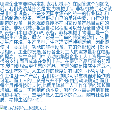
哪些企业需要购买定制助力机械手？在回答这个问题之
前，我们先清楚什么是“助力机械手”。非标机械手定义就
是非标准设备，不是按照国家颁布的统一的行业标准和
规格制造的设备，而是根据自己的用途需要，自行设计
制造的设备。且外观或性能不在国家设备产品目录内的
设备。非标机械手根据自动化程度可以分为全自动化非
标设备和半自动化非标设备。非标机械手物理上是一台
机械生产设备，概念上它是一连串的特定的动作，它根
据生产环境，生产类型，生产环节而特别定制，因此即
使同一类型同一功能的非标设备，它的外形和尺寸都不
尽相同。工业的发展,各行各业对工人的需求量都在幅度
的提高。在生产部门中,劳动密集型企业工人工资是一笔
很的支出,而且成本在急剧上升。在保证产品质量的前题
下,我们要想做更优惠的产品。可走的路是降底生产成本,
提高生产效率。人工操作的速度是有限的。不管是哪一
个工位,哪一种产品。我们都不排除可以靠机器来操作的
可能。而工人的工资是只升不降的(由劳动法确定),而且
每个月都得按时支付,此费用随着工人工作年限的延长而
增加。那么，再回到问题本身，哪些企业需要用到非标
机械手呢？一，需要降低人工成本的企业。随着社会物
质、精神生活的不断...