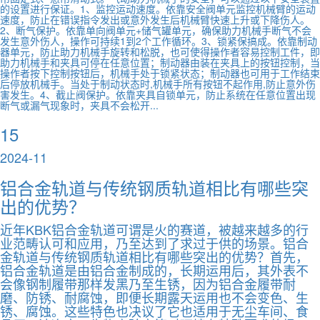
的设置进行保证。1、监控运动速度。依靠安全阀单元监控机械臂的运动
速度，防止在错误指令发出或意外发生后机械臂快速上升或下降伤人。
2、断气保护。依靠单向阀单元+储气罐单元，确保助力机械手断气不会
发生意外伤人，操作可持续1到2个工作循环。3、锁紧保搞成。依靠制动
器单元，防止助力机械手旋转和松脱，也可使得操作者容易控制工件，即
助力机械手和夹具可停在任意位置；制动器由装在夹具上的按钮控制，当
操作者按下控制按钮后，机械手处于锁紧状态；制动器也可用于工作结束
后停放机械手。当处于制动状态时,机械手所有按钮不起作用,防止意外伤
害发生。4、截止阀保护。依靠夹具自锁单元，防止系统在任意位置出现
断气或漏气现象时，夹具不会松开...
15
2024-11
铝合金轨道与传统钢质轨道相比有哪些突
出的优势？
近年KBK铝合金轨道可谓是火的赛道，被越来越多的行
业范畴认可和应用，乃至达到了求过于供的场景。铝合
金轨道与传统钢质轨道相比有哪些突出的优势？首先，
铝合金轨道是由铝合金制成的，长期运用后，其外表不
会像钢制履带那样发黑乃至生锈，因为铝合金履带耐
磨、防锈、耐腐蚀，即便长期露天运用也不会变色、生
锈、腐蚀。这些特色也决议了它也适用于无尘车间、食