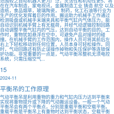
范围较之自动机器人更为广泛，灵活性和机动性更5、将
在在汽车制造，家电视讯，金属制造工业 铸造 航空 以及
造纸，食品烟草，玻璃陶瓷， 制药，化工石油等行业为
生产的优化发挥着巨的作用。搬运助力机械手工作通过
检测吸盘或机械手末端夹具和平衡气缸内气体压力，能
自动识别机械手臂上有无载荷，并经气动逻辑控制回路
自动调整平衡气缸内的气压，达到自动平衡的目的。工
作时，重物犹如悬浮在空中，可避免产品对接时的碰
撞。在机械手臂的工作范围内，操作人员可将其前后左
右上下轻松移动到任何位置，人员本身可轻松操作。同
时，气动回路还有防止误操作掉物和失压保护等连锁保
护功能。非常重要的一点是，气动平衡吊整机无须电控
系统，只需压缩空气...
15
2024-11
平衡吊的工作原理
气动平衡吊是利用重物的重力和气缸内压力达到平衡来
实现将重物提升或下降的气动搬运设备。一般一个气动
平衡吊会有两个平衡点，分别是重载平衡和空载平衡。
重载平衡是平衡吊上有重物时达到平衡状态，空载平衡