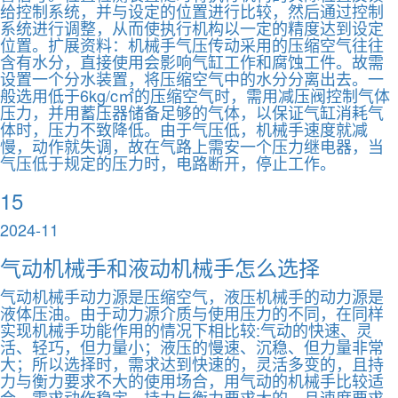
给控制系统，并与设定的位置进行比较，然后通过控制
系统进行调整，从而使执行机构以一定的精度达到设定
位置。扩展资料：机械手气压传动采用的压缩空气往往
含有水分，直接使用会影响气缸工作和腐蚀工件。故需
设置一个分水装置，将压缩空气中的水分分离出去。一
般选用低于6kg/c㎡的压缩空气时，需用减压阀控制气体
压力，并用蓄压器储备足够的气体，以保证气缸消耗气
体时，压力不致降低。由于气压低，机械手速度就减
慢，动作就失调，故在气路上需安一个压力继电器，当
气压低于规定的压力时，电路断开，停止工作。
15
2024-11
气动机械手和液动机械手怎么选择
气动机械手动力源是压缩空气，液压机械手的动力源是
液体压油。由于动力源介质与使用压力的不同，在同样
实现机械手功能作用的情况下相比较:气动的快速、灵
活、轻巧，但力量小；液压的慢速、沉稳、但力量非常
大；所以选择时，需求达到快速的，灵活多变的，且持
力与衡力要求不大的使用场合，用气动的机械手比较适
合。需求动作稳定，持力与衡力要求大的，且速度要求