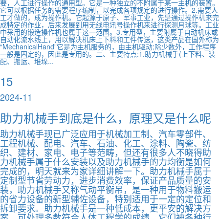
要，人工进行操作的通用型。它是一种独立的不附属于某一主机的装置。
它可以根据任务的需要程序编制，以完成各项规定的进行操作。2.需要人
工才做的，成为操作机。它起源于原子、军事工业，先是通过操作机来完
成特定的作业，后来发展到用无线电讯号操作机来进行探测月球等。工业
中采用的锻造操作机也属于这一范围。3.专用型，主要附属于自动机床或
自动化流水线上，用以解决机床上下料和工件传送，这类产品在国外称为
“MechanicalHand”它是为主机服务的，由主机驱动;除少数外，工作程序
一般是固定的，因此是专用的。二、主要特点:1.助力机械手(上下料、装
配、搬运、堆垛...
15
2024-11
助力机械手到底是什么，原理又是什么呢
助力机械手现已广泛应用于机械加工制、汽车零部件、
工程机械、配电、汽车、石油、化工、涂料、陶瓷、纺
织、建材、家电、电子等范畴，但还有很多人不晓得助
力机械手属于什么安装以及助力机械手的力均衡是如何
完成的，明天就来为家详细讲解一下。助力机械手属于
定制型节省劳动力，进步消费效率，保证产品质量的安
装，助力机械手又称气动平衡吊，是一种用于物料搬运
的省力设备的新型辅佐设备，特别适用于一定的定位和
拆卸要求。助力机械手是一种低成本，更平安的解决方
案，可处理多数符合人体工程学的成绩。它们被各种行