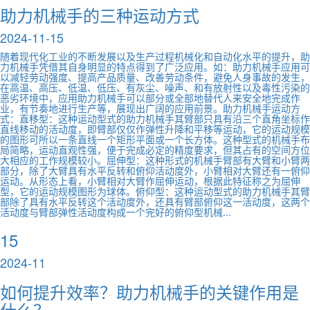
助力机械手的三种运动方式
2024-11-15
随着现代化工业的不断发展以及生产过程机械化和自动化水平的提升，助
力机械手凭借其自身明显的特点得到了广泛应用。如：助力机械手应用可
以减轻劳动强度、提高产品质量、改善劳动条件，避免人身事故的发生，
在高温、高压、低温、低压、有灰尘、噪声、和有放射性以及毒性污染的
恶劣环境中，应用助力机械手可以部分或全部地替代人来安全地完成作
业，有节奏地进行生产等，展现出广阔的应用前景。助力机械手运动方
式：直移型：这种运动型式的助力机械手其臂部只具有沿三个直角坐标作
直线移动的活动度，即臂部仅仅作弹性升降和平移等运动，它的运动规模
的图形可所以一条直线一个矩形平面或一个长方体。这种型式的机械手布
局简略，运动直观性强，便于完成必定的精度要求，但其占有的空间方位
大相应的工作规模较小。屈伸型：这种形式的机械手臂部有大臂和小臂两
部分，除了大臂具有水平反转和俯仰活动度外，小臂相对大臂还有一俯仰
运动。从形态上看，小臂相对大臂作屈伸运动，根据此特征称之为屈伸
型，它的运动规模图形为球体。俯仰型：这种运动型式的助力机械手其臂
部除了具有水平反转这个活动度外，还具有臂部俯仰这一活动度，这两个
活动度与臂部弹性活动度构成一个完好的俯仰型机械...
15
2024-11
如何提升效率？助力机械手的关键作用是
什么？