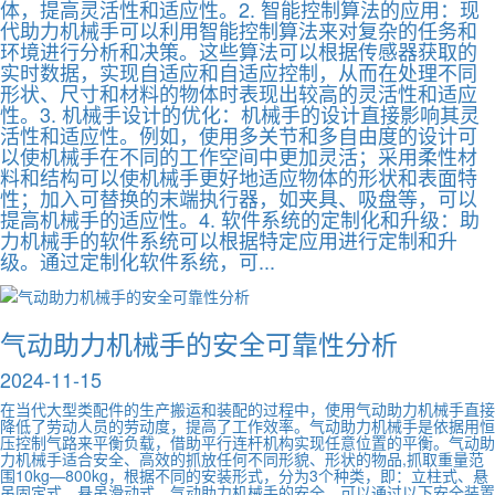
体，提高灵活性和适应性。2. 智能控制算法的应用：现
代助力机械手可以利用智能控制算法来对复杂的任务和
环境进行分析和决策。这些算法可以根据传感器获取的
实时数据，实现自适应和自适应控制，从而在处理不同
形状、尺寸和材料的物体时表现出较高的灵活性和适应
性。3. 机械手设计的优化：机械手的设计直接影响其灵
活性和适应性。例如，使用多关节和多自由度的设计可
以使机械手在不同的工作空间中更加灵活；采用柔性材
料和结构可以使机械手更好地适应物体的形状和表面特
性；加入可替换的末端执行器，如夹具、吸盘等，可以
提高机械手的适应性。4. 软件系统的定制化和升级：助
力机械手的软件系统可以根据特定应用进行定制和升
级。通过定制化软件系统，可...
气动助力机械手的安全可靠性分析
2024-11-15
在当代大型类配件的生产搬运和装配的过程中，使用气动助力机械手直接
降低了劳动人员的劳动度，提高了工作效率。气动助力机械手是依据用恒
压控制气路来平衡负载，借助平行连杆机构实现任意位置的平衡。气动助
力机械手适合安全、高效的抓放任何不同形貌、形状的物品,抓取重量范
围10kg—800kg，根据不同的安装形式，分为3个种类，即：立柱式、悬
吊固定式、悬吊滑动式。气动助力机械手的安全，可以通过以下安全装置